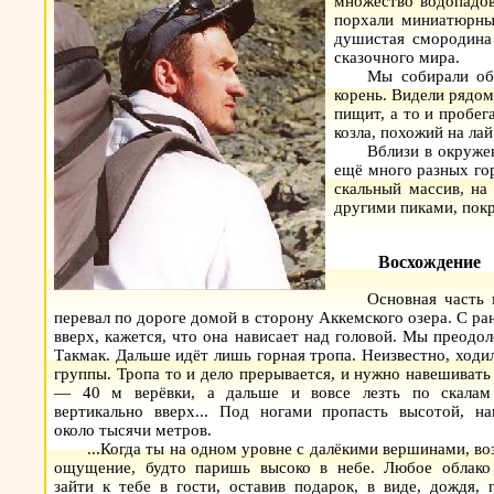
множество водопадов
порхали миниатюрные
душистая смородина 
сказочного мира.
Мы собирали обы
корень. Видели рядом
пищит, а то и пробег
козла, похожий на лай
Вблизи в окруже
ещё много разных го
скальный массив, на
другими пиками, покр
Восхождение
Основная часть 
перевал по дороге домой в сторону Аккемского озера. С ра
вверх, кажется, что она нависает над головой. Мы преодо
Такмак. Дальше идёт лишь горная тропа. Неизвестно, ходили
группы. Тропа то и дело
прерывается, и нужно навешивать
— 40 м верёвки, а дальше и вовсе лезть по скалам
вертикально вверх... Под ногами пропасть высотой, на
около тысячи метров.
...Когда ты на одном уровне с далёкими вершинами, во
ощущение, будто паришь высоко в небе. Любое облако
зайти к тебе в гости, оставив подарок, в виде, дождя, 