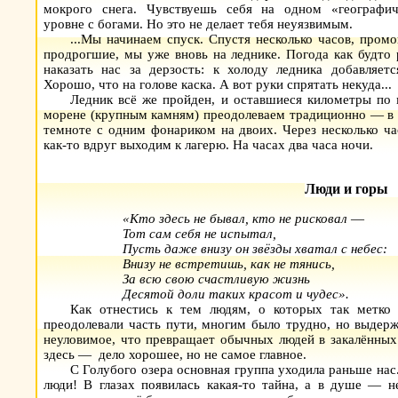
мокрого снега. Чувствуешь себя на одном «географич
уровне с богами. Но это не делает тебя неуязвимым.
...Мы начинаем спуск. Спустя несколько часов, пром
продрогшие, мы уже вновь на леднике. Погода как будто
наказать нас за дерзость: к холоду ледника добавляетс
Хорошо, что на голове каска. А вот руки спрятать некуда...
Ледник всё же пройден, и оставшиеся километры по
морене (крупным камням) преодолеваем традиционно — в
темноте с одним фонариком на двоих. Через несколько ч
как-то вдруг выходим к лагерю. На часах два часа ночи.
Люди и горы
«Кто здесь не бывал, кто не рисковал
—
Тот сам себя не испытал,
Пусть даже внизу он звёзды хватал с небес:
Внизу не встретишь, как не тянись,
За всю свою счастливую жизнь
Десятой доли таких красот и чудес».
Как отнестись к тем людям, о которых так метко
преодолевали часть пути, многим было трудно, но выдерж
неуловимое, что превращает обычных людей в закалённы
здесь — дело хорошее, но не самое главное.
С Голубого озера основная группа уходила раньше нас.
люди! В глазах появилась какая-то тайна, а в душе — 