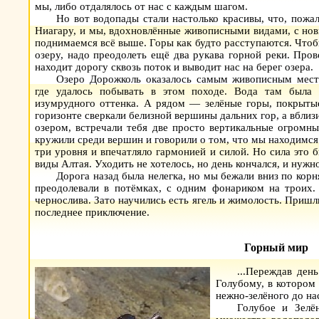
мы, либо отдалялось от нас с каждым шагом.
Но вот водопады стали настолько красивы, что, пожал
Ниагару, и мы, вдохновлённые живописными видами, с но
поднимаемся всё выше. Горы как будто расступаются. Чтоб
озеру, надо преодолеть ещё два рукава горной реки. Про
находит дорогу сквозь поток и выводит нас на берег озера.
Озеро Дорожколь оказалось самым живописным мест
где удалось побывать в этом походе. Вода там была 
изумрудного оттенка. А рядом — зелёные горы, покрыты
горизонте сверкали белизной вершины дальних гор, а вблиз
озером, встречали тебя две просто вертикальные огромн
кружили среди вершин и говорили о том, что мы находимся 
три уровня и впечатляло гармонией и силой. Но сила это б
виды Алтая. Уходить не хотелось, но день кончался, и нужн
Дорога назад была нелегка, но мы бежали вниз по кор
преодолевали в потёмках, с одним фонариком на троих.
чернослива. Зато научились есть ягель и жимолость. Пришли 
последнее приключение.
Горный мир
...Переждав ден
Голубому, в котором 
нежно-зелёного до на
Голубое и Зелё