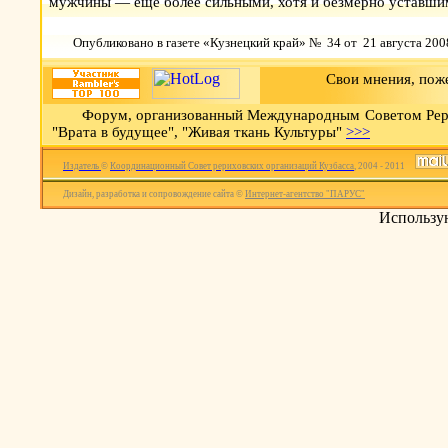
мужчины — ещё более сильными, хотя и безмерно уставшими
Опубликовано в газете «Кузнецкий край» № 34 от 21 августа 2008
Свои мнения, пож
Ф
орум, организованный Международным Советом Рери
"Врата в будущее", "Живая ткань Культуры"
>>>
Издатель
©
Координационный Совет рериховских организаций Кузбасса
, 2004 - 2011
Дизайн, разработка и сопровождение сайта ©
Интернет-агентство "ПАРУС
"
Использу