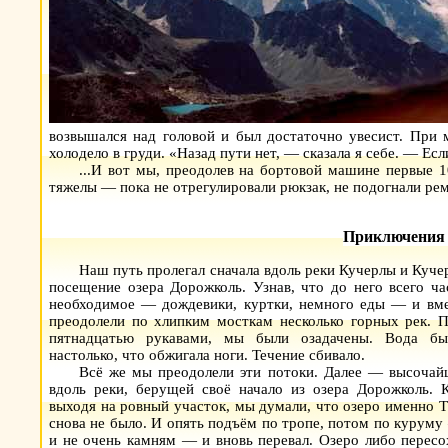
возвышался над головой и был достаточно увесист. При 
холодело в груди. «Назад пути нет, — сказала я себе. — Ес
...И вот мы, преодолев на бортовой машине первые 1
тяжелы — пока не отрегулировали рюкзак, не подогнали рем
Приключения 
Наш путь пролегал сначала вдоль реки Кучерлы и Куче
посещение озера Дорожколь. Узнав, что до него всего ча
необходимое — дождевики, куртки, немного еды — и вме
преодолели по хлипким мосткам несколько горных рек. П
пятнадцатью
рукавами, мы были озадачены. Вода бы
настолько, что обжигала ноги. Течение сбивало.
Всё же мы преодолели эти потоки. Далее — высоча
вдоль реки, берущей своё начало из озера Дорожколь. 
выходя на ровный участок, мы думали, что озеро именно Та
снова не было. И опять подъём по тропе, потом по курум
и не очень камням — и вновь перевал. Озеро либо пересо