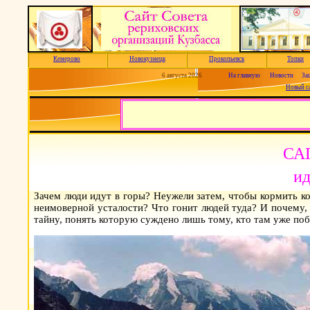
Кемерово
Новокузнецк
Прокопьевск
Топки
6 августа 2026
На главную
Новости
За
Новый с
СА
ид
Зачем люди идут в горы? Неужели затем, чтобы кормить к
неимоверной усталости? Что гонит людей туда? И почему, 
тайну, понять которую суждено лишь тому, кто там уже по